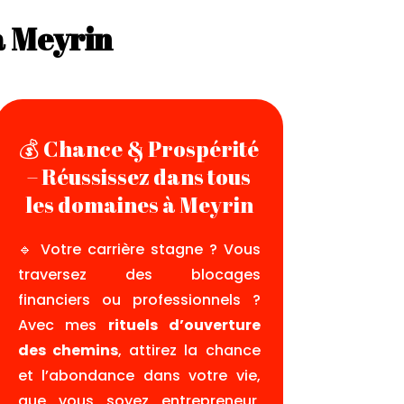
 à Meyrin
💰 Chance & Prospérité
– Réussissez dans tous
les domaines à Meyrin
🔹 Votre carrière stagne ? Vous
traversez des blocages
financiers ou professionnels ?
Avec mes
rituels d’ouverture
des chemins
, attirez la chance
et l’abondance dans votre vie,
que vous soyez entrepreneur,