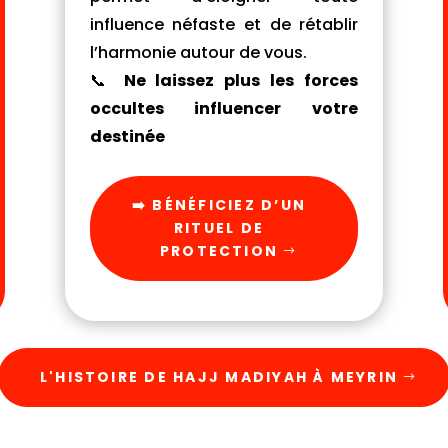
influence néfaste et de rétablir
l’harmonie autour de vous.
📞
Ne laissez plus les forces
occultes influencer votre
destinée
➡️ BÉNÉFICIEZ D’UN
RITUEL DE
PROTECTION
L'HISTOIRE DE HAJJ MADIYAH À MEYRIN