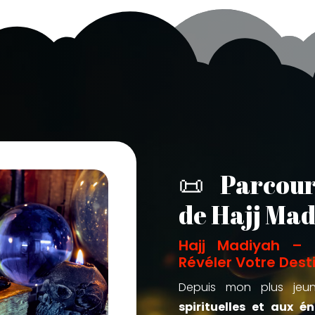
📜 Parcour
de Hajj Mad
Hajj Madiyah – 
Révéler Votre Dest
Depuis mon plus jeun
spirituelles et aux én