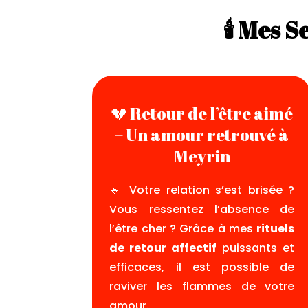
🕯️ Mes 
💔 Retour de l’être aimé
– Un amour retrouvé à
Meyrin
🔹 Votre relation s’est brisée ?
Vous ressentez l’absence de
l’être cher ? Grâce à mes
rituels
de retour affectif
puissants et
efficaces, il est possible de
raviver les flammes de votre
amour.