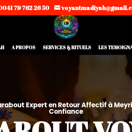
0041 79 762 26 50
voyantmadiyah@gmail.
AH
A PROPOS
SERVICES & RITUELS
LES TEMOIGN
rabout Expert en Retour Affectif à Meyrin
Confiance
ABOUT VO