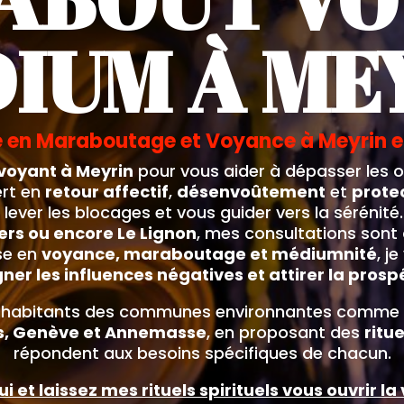
IUM À ME
e en Maraboutage et Voyance à Meyrin 
oyant à Meyrin
pour vous aider à dépasser les ob
ert en
retour affectif
,
désenvoûtement
et
protec
 lever les blocages et vous guider vers la sérénit
ers ou encore Le Lignon
, mes consultations sont
se en
voyance, maraboutage et médiumnité
, j
gner les influences négatives et attirer la prosp
les habitants des communes environnantes comme
tes, Genève et Annemasse
, en proposant des
ritu
répondent aux besoins spécifiques de chacun.
 et laissez mes rituels spirituels vous ouvrir la 