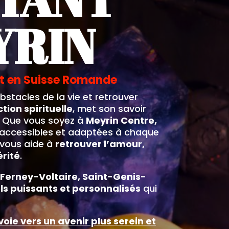
YRIN
et en Suisse Romande
stacles de la vie et retrouver
tion spirituelle
, met son savoir
é. Que vous soyez à
Meyrin Centre,
 accessibles et adaptées à chaque
e vous aide à
retrouver l’amour,
érité
.
Ferney-Voltaire, Saint-Genis-
els puissants et personnalisés
qui
voie vers un avenir plus serein et