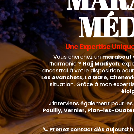
MÉD
Une Expertise Uniqu
Vous cherchez un
marabout v
l’harmonie ?
Hajj Madiyah
, exp
ancestral à votre disposition pour
Les Avanchets, La Gare, Chenevi
situation. Grâce à mon experti
éloi
J’interviens également pour 
Pouilly, Vernier, Plan-les-Oua
📞 Prenez contact dès aujourd’hui