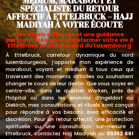
MÉDIUM, MARABOUT ET
SPÉCIALISTE DU RETOUR
AFFECTIF À ETTELBRUCK – HAJJ
MADIYAH À VOTRE ÉCOUTE
Des rituels efficaces et une guidance
personnalisée pour transformer votre vie à
Ettelbruck et dans le nord du Luxembourg
À Ettelbruck, carrefour dynamique du nord
luxembourgeois, j’apporte mon expérience de
marabout, voyant et médium à tous ceux qui
traversent des moments difficiles ou souhaitent
changer le cours de leur destin. Que vous soyez en
centre-ville, dans le quartier Warken, près de
l’hôpital ou dans les environs d’Ingeldorf ou
Diekirch, mes consultations et rituels sont conçus
pour répondre à vos besoins avec efficacité et
discrétion. Pour un retour affectif, une protection
spirituelle ou une consultation sur-mesure à
Ettelbruck, contactez Hajj Madiyah au
00352 661