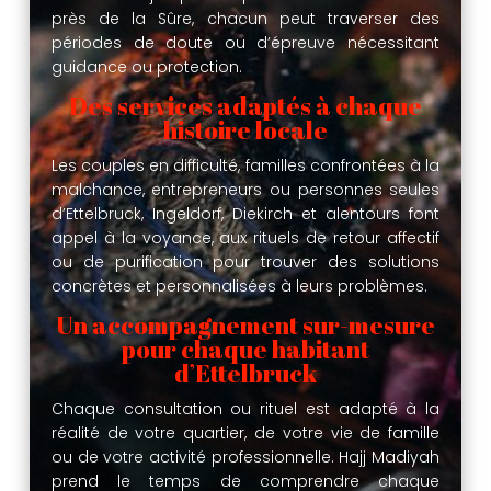
près de la Sûre, chacun peut traverser des
périodes de doute ou d’épreuve nécessitant
guidance ou protection.
Des services adaptés à chaque
histoire locale
Les couples en difficulté, familles confrontées à la
malchance, entrepreneurs ou personnes seules
d’Ettelbruck, Ingeldorf, Diekirch et alentours font
appel à la voyance, aux rituels de retour affectif
ou de purification pour trouver des solutions
concrètes et personnalisées à leurs problèmes.
Un accompagnement sur-mesure
pour chaque habitant
d’Ettelbruck
Chaque consultation ou rituel est adapté à la
réalité de votre quartier, de votre vie de famille
ou de votre activité professionnelle. Hajj Madiyah
prend le temps de comprendre chaque