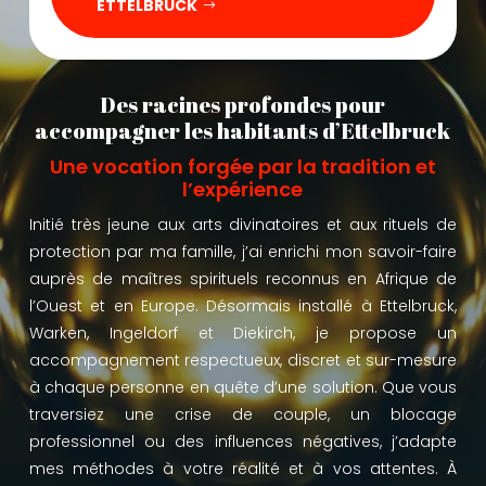
ETTELBRUCK
Des racines profondes pour
accompagner les habitants d’Ettelbruck
Une vocation forgée par la tradition et
l’expérience
Initié très jeune aux arts divinatoires et aux rituels de
protection par ma famille, j’ai enrichi mon savoir-faire
auprès de maîtres spirituels reconnus en Afrique de
l’Ouest et en Europe. Désormais installé à Ettelbruck,
Warken, Ingeldorf et Diekirch, je propose un
accompagnement respectueux, discret et sur-mesure
à chaque personne en quête d’une solution. Que vous
traversiez une crise de couple, un blocage
professionnel ou des influences négatives, j’adapte
mes méthodes à votre réalité et à vos attentes. À