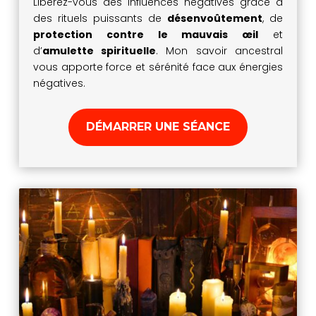
Libérez-vous des influences négatives grâce à
des rituels puissants de
désenvoûtement
, de
protection contre le mauvais œil
et
d’
amulette spirituelle
. Mon savoir ancestral
vous apporte force et sérénité face aux énergies
négatives.
DÉMARRER UNE SÉANCE