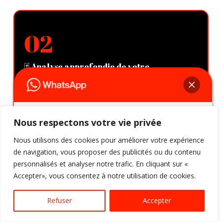
02
🃏 Analyse approfondie de votre
problématique
J’examine en détail votre demande pour cerner
la nature du blocage et déterminer la solution
la plus adaptée à votre réalité locale.
Nous respectons votre vie privée
Bonjour 👋, comment allez-vous ?
N'hésitez pas à m'ajouter sur WhatsApp,
Nous utilisons des cookies pour améliorer votre expérience
afin d'obtenir une réponse immédiate.
de navigation, vous proposer des publicités ou du contenu
personnalisés et analyser notre trafic. En cliquant sur «
Accepter», vous consentez à notre utilisation de cookies.
03
Ouvrir le Tchat
Refuser
Accepter
🔥Proposition de rituel ou consultation