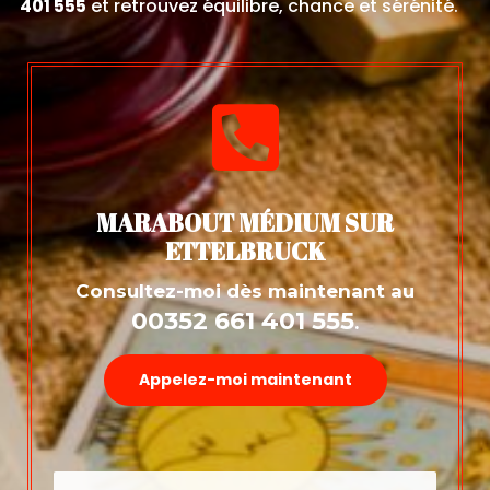
401 555
et retrouvez équilibre, chance et sérénité.

MARABOUT MÉDIUM SUR
ETTELBRUCK
Consultez-moi dès maintenant au
00352 661 401 555
.
Appelez-moi maintenant