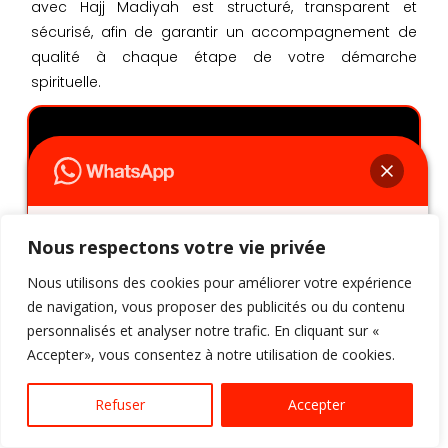
avec Hajj Madiyah est structuré, transparent et
sécurisé, afin de garantir un accompagnement de
qualité à chaque étape de votre démarche
spirituelle.
01
🔎Prise de contact et écoute attentive
Nous respectons votre vie privée
Bonjour 👋, comment allez-vous ?
Vous me contactez par téléphone, email ou
formulaire. Nous faisons le point sur votre
N'hésitez pas à m'ajouter sur WhatsApp,
Nous utilisons des cookies pour améliorer votre expérience
situation, vos attentes et vos objectifs, en toute
afin d'obtenir une réponse immédiate.
de navigation, vous proposer des publicités ou du contenu
confidentialité et sans jugement.
personnalisés et analyser notre trafic. En cliquant sur «
Accepter», vous consentez à notre utilisation de cookies.
Ouvrir le Tchat
Refuser
Accepter