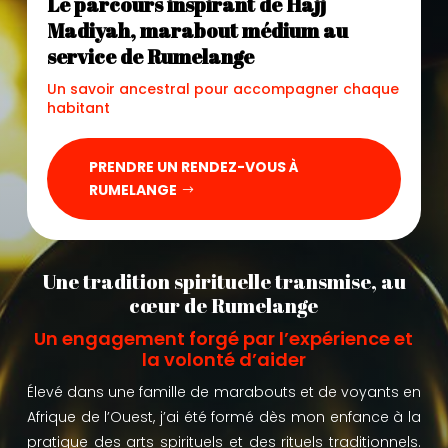
Le parcours inspirant de Hajj
Madiyah, marabout médium au
service de Rumelange
Un savoir ancestral pour accompagner chaque
habitant
PRENDRE UN RENDEZ-VOUS À
RUMELANGE
Une tradition spirituelle transmise, au
cœur de Rumelange
Un engagement forgé par l’expérience et
la volonté d’aider
Élevé dans une famille de marabouts et de voyants en
Afrique de l’Ouest, j’ai été formé dès mon enfance à la
pratique des arts spirituels et des rituels traditionnels.