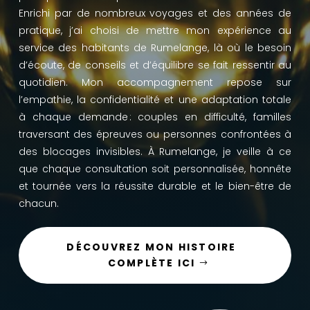
Enrichi par de nombreux voyages et des années de
pratique, j’ai choisi de mettre mon expérience au
service des habitants de Rumelange, là où le besoin
d’écoute, de conseils et d’équilibre se fait ressentir au
quotidien. Mon accompagnement repose sur
l’empathie, la confidentialité et une adaptation totale
à chaque demande : couples en difficulté, familles
traversant des épreuves ou personnes confrontées à
des blocages invisibles. À Rumelange, je veille à ce
que chaque consultation soit personnalisée, honnête
et tournée vers la réussite durable et le bien-être de
chacun.
DÉCOUVREZ MON HISTOIRE
COMPLÈTE ICI