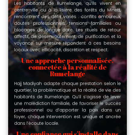
Les habitants de Rumelange, qu’ils vivent en
centre-ville ou à la lisière des forêts du Minett,
rencontrent des défis variés : conflits amoureux,
doutes professionnels, tensions familiales ou
blocages de longue date. Les rituels de retour
affectif, de désenvoûtement, de purification et la
voyance sur-mesure répondent à ces besoins
locaux avec efficacité, discrétion et respect.
Une approche personnalisée,
connectée à la réalité de
Rumelange
Hajj Madiyah adapte chaque prestation selon le
quartier, la problématique et la réalité de vie des
habitants de Rumelange. Qu’il s’agisse de lever
une malédiction familiale, de favoriser le succès
professionnel ou d’apporter la paix dans un
foyer, chaque intervention est unique et ancrée
dans l’écoute locale.
Une confiance qui s’installe dans