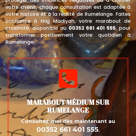
protéger des influences négatives ou à clarifier
votre avenir, chaque consultation est adaptée à
votre histoire et à la réalité de Rumelange. Faites
confiance à Hajj Madiyah, votre marabout de
proximité, disponible au
00352 661 401 555
, pour
transformer positivement votre quotidien à
Rumelange.

MARABOUT MÉDIUM SUR
RUMELANGE
Consultez-moi dès maintenant au
00352 661 401 555
.