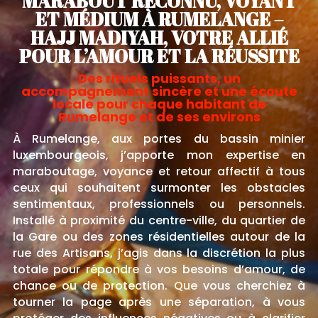
MARABOUT RECONNU, VOYANT
ET MÉDIUM À RUMELANGE –
HAJJ MADIYAH, VOTRE ALLIÉ
POUR L’AMOUR ET LA RÉUSSITE
Des rituels puissants, un
accompagnement sincère et une écoute
locale pour chaque habitant de
Rumelange et de ses environs
À Rumelange, aux portes du bassin minier
luxembourgeois, j’apporte mon expertise en
maraboutage, voyance et retour affectif à tous
ceux qui souhaitent surmonter les obstacles
sentimentaux, professionnels ou personnels.
Installé à proximité du centre-ville, du quartier de
la Gare ou des zones résidentielles autour de la
rue des Artisans, j’agis dans la discrétion la plus
totale pour répondre à vos besoins d’amour, de
chance ou de protection. Que vous cherchiez à
tourner la page après une séparation, à vous