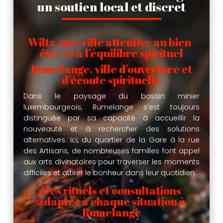
un soutien local et discret
Wiltz, une ville attentive au bien-
être et à l’équilibre spirituel
Rumelange, ville d’ouverture et
d’écoute spirituelle
Dans le paysage du bassin minier
luxembourgeois, Rumelange s’est toujours
distinguée par sa capacité à accueillir la
nouveauté et à rechercher des solutions
alternatives. Ici, du quartier de la Gare à la rue
des Artisans, de nombreuses familles font appel
aux arts divinatoires pour traverser les moments
difficiles et attirer le bonheur dans leur quotidien.
Des rituels et consultations
adaptés à chaque situation à
Rumelange